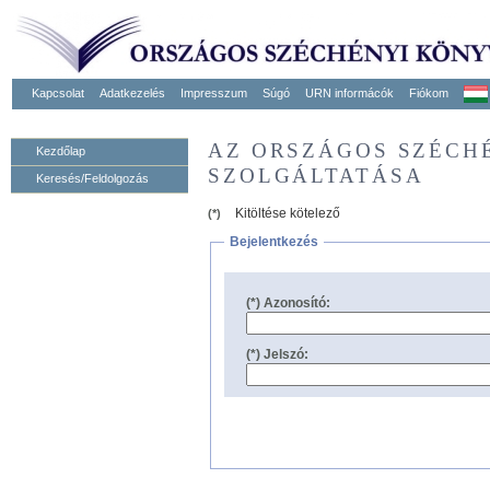
Kapcsolat
Adatkezelés
Impresszum
Súgó
URN informácók
Fiókom
AZ ORSZÁGOS SZÉCH
Kezdőlap
SZOLGÁLTATÁSA
Keresés/Feldolgozás
Kitöltése kötelező
(*)
Bejelentkezés
(*) Azonosító:
(*) Jelszó: