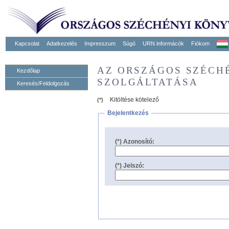
Kapcsolat
Adatkezelés
Impresszum
Súgó
URN informácók
Fiókom
AZ ORSZÁGOS SZÉCH
Kezdőlap
SZOLGÁLTATÁSA
Keresés/Feldolgozás
Kitöltése kötelező
(*)
Bejelentkezés
(*) Azonosító:
(*) Jelszó: