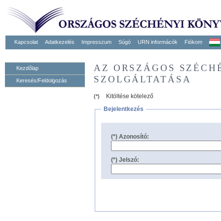
Kapcsolat
Adatkezelés
Impresszum
Súgó
URN informácók
Fiókom
AZ ORSZÁGOS SZÉCH
Kezdőlap
SZOLGÁLTATÁSA
Keresés/Feldolgozás
Kitöltése kötelező
(*)
Bejelentkezés
(*) Azonosító:
(*) Jelszó: