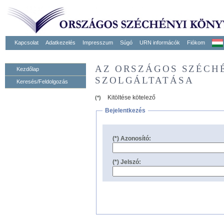
Kapcsolat
Adatkezelés
Impresszum
Súgó
URN informácók
Fiókom
AZ ORSZÁGOS SZÉCH
Kezdőlap
SZOLGÁLTATÁSA
Keresés/Feldolgozás
Kitöltése kötelező
(*)
Bejelentkezés
(*) Azonosító:
(*) Jelszó: