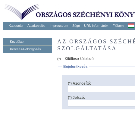
Kapcsolat
Adatkezelés
Impresszum
Súgó
URN informácók
Fiókom
AZ ORSZÁGOS SZÉCH
Kezdőlap
SZOLGÁLTATÁSA
Keresés/Feldolgozás
Kitöltése kötelező
(*)
Bejelentkezés
(*) Azonosító:
(*) Jelszó: