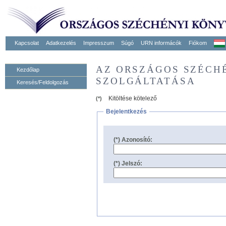
Kapcsolat
Adatkezelés
Impresszum
Súgó
URN informácók
Fiókom
AZ ORSZÁGOS SZÉCH
Kezdőlap
SZOLGÁLTATÁSA
Keresés/Feldolgozás
Kitöltése kötelező
(*)
Bejelentkezés
(*) Azonosító:
(*) Jelszó: