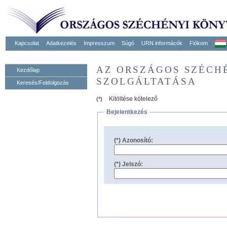
Kapcsolat
Adatkezelés
Impresszum
Súgó
URN informácók
Fiókom
AZ ORSZÁGOS SZÉCH
Kezdőlap
SZOLGÁLTATÁSA
Keresés/Feldolgozás
Kitöltése kötelező
(*)
Bejelentkezés
(*) Azonosító:
(*) Jelszó: