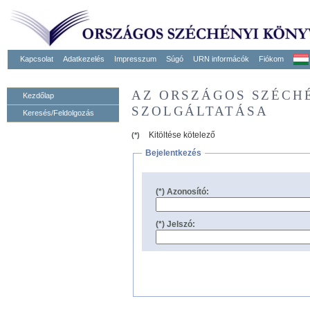
Kapcsolat
Adatkezelés
Impresszum
Súgó
URN informácók
Fiókom
AZ ORSZÁGOS SZÉCH
Kezdőlap
SZOLGÁLTATÁSA
Keresés/Feldolgozás
Kitöltése kötelező
(*)
Bejelentkezés
(*) Azonosító:
(*) Jelszó: