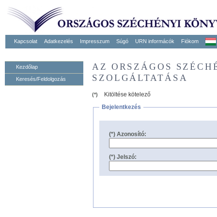
Kapcsolat
Adatkezelés
Impresszum
Súgó
URN informácók
Fiókom
AZ ORSZÁGOS SZÉCH
Kezdőlap
SZOLGÁLTATÁSA
Keresés/Feldolgozás
Kitöltése kötelező
(*)
Bejelentkezés
(*) Azonosító:
(*) Jelszó: