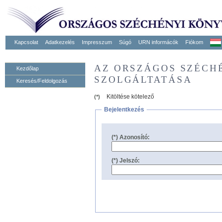
Kapcsolat
Adatkezelés
Impresszum
Súgó
URN informácók
Fiókom
AZ ORSZÁGOS SZÉCH
Kezdőlap
SZOLGÁLTATÁSA
Keresés/Feldolgozás
Kitöltése kötelező
(*)
Bejelentkezés
(*) Azonosító:
(*) Jelszó: