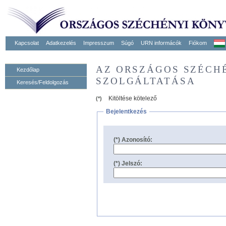
Kapcsolat
Adatkezelés
Impresszum
Súgó
URN informácók
Fiókom
AZ ORSZÁGOS SZÉCH
Kezdőlap
SZOLGÁLTATÁSA
Keresés/Feldolgozás
Kitöltése kötelező
(*)
Bejelentkezés
(*) Azonosító:
(*) Jelszó: