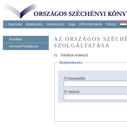
Kapcsolat
Adatkezelés
Impresszum
Súgó
URN informácók
Fiókom
AZ ORSZÁGOS SZÉCH
Kezdőlap
SZOLGÁLTATÁSA
Keresés/Feldolgozás
Kitöltése kötelező
(*)
Bejelentkezés
(*) Azonosító:
(*) Jelszó: