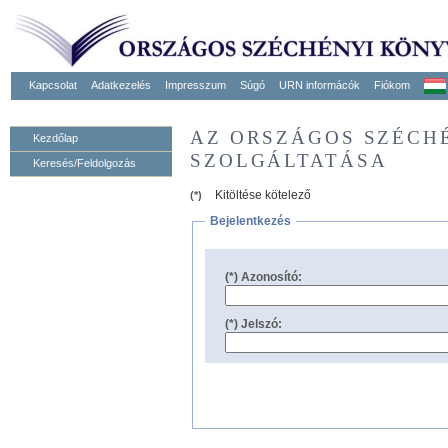
Kapcsolat
Adatkezelés
Impresszum
Súgó
URN informácók
Fiókom
AZ ORSZÁGOS SZÉCH
Kezdőlap
SZOLGÁLTATÁSA
Keresés/Feldolgozás
Kitöltése kötelező
(*)
Bejelentkezés
(*) Azonosító:
(*) Jelszó: