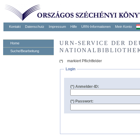
Kontakt
Datenschutz
Impressum
Hilfe
URN-Informationen
Mein Konto
URN-SERVICE DER D
Home
NATIONALBIBLIOTHE
Suche/Bearbeitung
markiert Pflichtfelder
(*)
Login
(*) Anmelder-ID:
(*) Passwort: