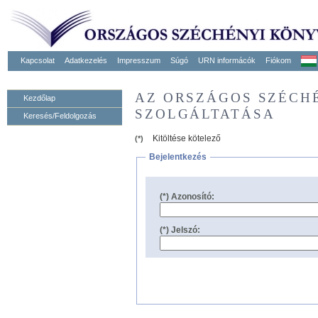
Kapcsolat
Adatkezelés
Impresszum
Súgó
URN informácók
Fiókom
AZ ORSZÁGOS SZÉCH
Kezdőlap
SZOLGÁLTATÁSA
Keresés/Feldolgozás
Kitöltése kötelező
(*)
Bejelentkezés
(*) Azonosító:
(*) Jelszó: