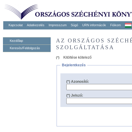
Kapcsolat
Adatkezelés
Impresszum
Súgó
URN informácók
Fiókom
AZ ORSZÁGOS SZÉCH
Kezdőlap
SZOLGÁLTATÁSA
Keresés/Feldolgozás
Kitöltése kötelező
(*)
Bejelentkezés
(*) Azonosító:
(*) Jelszó: