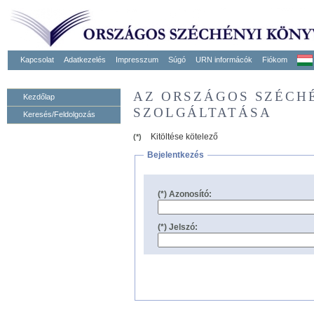
Kapcsolat
Adatkezelés
Impresszum
Súgó
URN informácók
Fiókom
AZ ORSZÁGOS SZÉCH
Kezdőlap
SZOLGÁLTATÁSA
Keresés/Feldolgozás
Kitöltése kötelező
(*)
Bejelentkezés
(*) Azonosító:
(*) Jelszó: