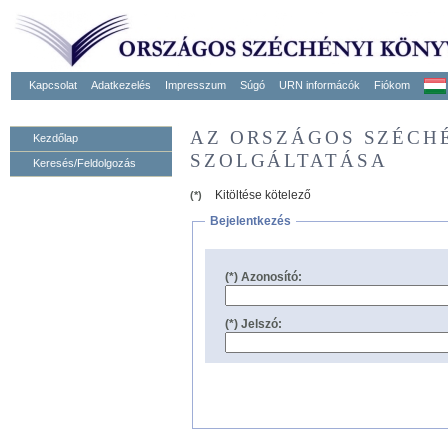
Kapcsolat
Adatkezelés
Impresszum
Súgó
URN informácók
Fiókom
AZ ORSZÁGOS SZÉCH
Kezdőlap
SZOLGÁLTATÁSA
Keresés/Feldolgozás
Kitöltése kötelező
(*)
Bejelentkezés
(*) Azonosító:
(*) Jelszó: