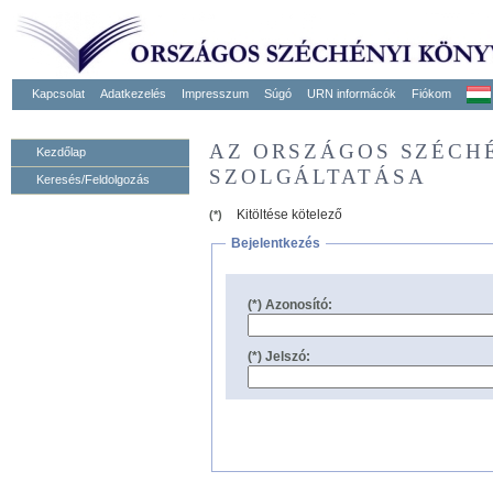
Kapcsolat
Adatkezelés
Impresszum
Súgó
URN informácók
Fiókom
AZ ORSZÁGOS SZÉCH
Kezdőlap
SZOLGÁLTATÁSA
Keresés/Feldolgozás
Kitöltése kötelező
(*)
Bejelentkezés
(*) Azonosító:
(*) Jelszó: