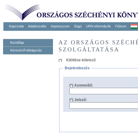
Kapcsolat
Adatkezelés
Impresszum
Súgó
URN informácók
Fiókom
AZ ORSZÁGOS SZÉCH
Kezdőlap
SZOLGÁLTATÁSA
Keresés/Feldolgozás
Kitöltése kötelező
(*)
Bejelentkezés
(*) Azonosító:
(*) Jelszó: