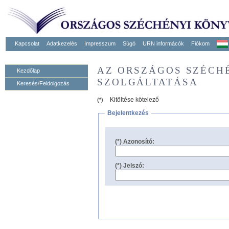
Kapcsolat
Adatkezelés
Impresszum
Súgó
URN informácók
Fiókom
AZ ORSZÁGOS SZÉCH
Kezdőlap
SZOLGÁLTATÁSA
Keresés/Feldolgozás
Kitöltése kötelező
(*)
Bejelentkezés
(*) Azonosító:
(*) Jelszó: