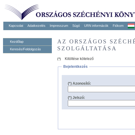
Kapcsolat
Adatkezelés
Impresszum
Súgó
URN informácók
Fiókom
AZ ORSZÁGOS SZÉCH
Kezdőlap
SZOLGÁLTATÁSA
Keresés/Feldolgozás
Kitöltése kötelező
(*)
Bejelentkezés
(*) Azonosító:
(*) Jelszó: