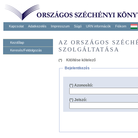
Kapcsolat
Adatkezelés
Impresszum
Súgó
URN informácók
Fiókom
AZ ORSZÁGOS SZÉCH
Kezdőlap
SZOLGÁLTATÁSA
Keresés/Feldolgozás
Kitöltése kötelező
(*)
Bejelentkezés
(*) Azonosító:
(*) Jelszó: