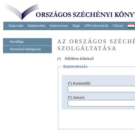
Kapcsolat
Adatkezelés
Impresszum
Súgó
URN informácók
Fiókom
AZ ORSZÁGOS SZÉCH
Kezdőlap
SZOLGÁLTATÁSA
Keresés/Feldolgozás
Kitöltése kötelező
(*)
Bejelentkezés
(*) Azonosító:
(*) Jelszó: