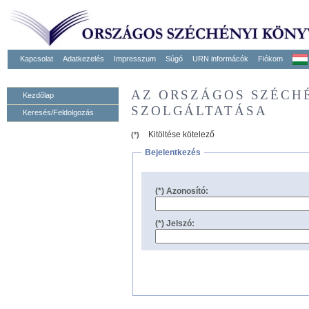
Kapcsolat
Adatkezelés
Impresszum
Súgó
URN informácók
Fiókom
AZ ORSZÁGOS SZÉCH
Kezdőlap
SZOLGÁLTATÁSA
Keresés/Feldolgozás
Kitöltése kötelező
(*)
Bejelentkezés
(*) Azonosító:
(*) Jelszó: