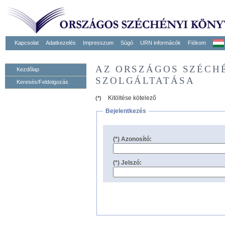
Kapcsolat
Adatkezelés
Impresszum
Súgó
URN informácók
Fiókom
AZ ORSZÁGOS SZÉCH
Kezdőlap
SZOLGÁLTATÁSA
Keresés/Feldolgozás
Kitöltése kötelező
(*)
Bejelentkezés
(*) Azonosító:
(*) Jelszó: