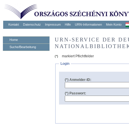
Kontakt
Datenschutz
Impressum
Hilfe
URN-Informationen
Mein Konto
URN-SERVICE DER D
Home
NATIONALBIBLIOTHE
Suche/Bearbeitung
markiert Pflichtfelder
(*)
Login
(*) Anmelder-ID:
(*) Passwort: