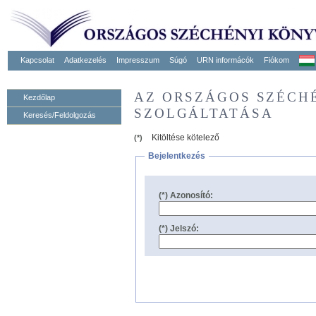
Kapcsolat
Adatkezelés
Impresszum
Súgó
URN informácók
Fiókom
AZ ORSZÁGOS SZÉCH
Kezdőlap
SZOLGÁLTATÁSA
Keresés/Feldolgozás
Kitöltése kötelező
(*)
Bejelentkezés
(*) Azonosító:
(*) Jelszó: