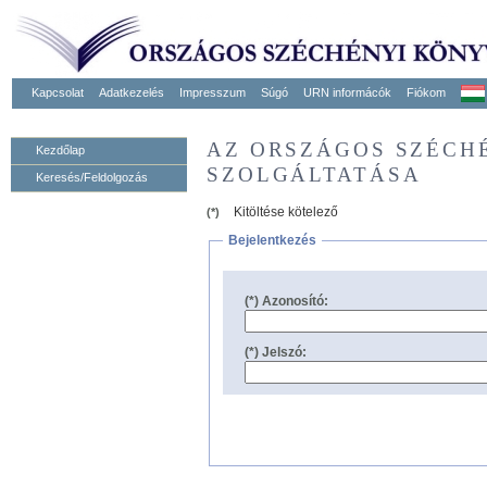
Kapcsolat
Adatkezelés
Impresszum
Súgó
URN informácók
Fiókom
AZ ORSZÁGOS SZÉCH
Kezdőlap
SZOLGÁLTATÁSA
Keresés/Feldolgozás
Kitöltése kötelező
(*)
Bejelentkezés
(*) Azonosító:
(*) Jelszó: