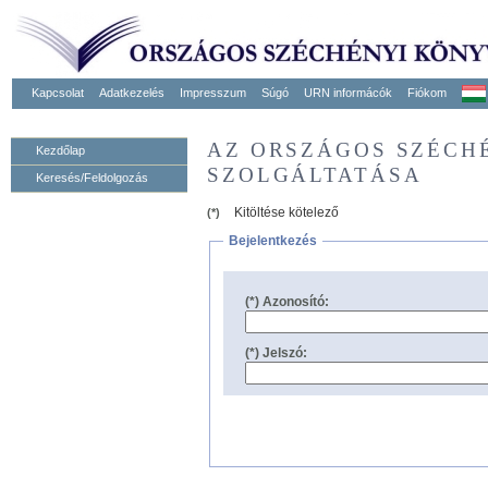
Kapcsolat
Adatkezelés
Impresszum
Súgó
URN informácók
Fiókom
AZ ORSZÁGOS SZÉCH
Kezdőlap
SZOLGÁLTATÁSA
Keresés/Feldolgozás
Kitöltése kötelező
(*)
Bejelentkezés
(*) Azonosító:
(*) Jelszó: