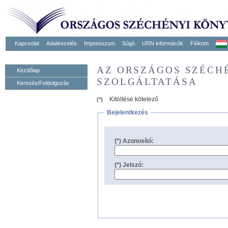
Kapcsolat
Adatkezelés
Impresszum
Súgó
URN informácók
Fiókom
AZ ORSZÁGOS SZÉCH
Kezdőlap
SZOLGÁLTATÁSA
Keresés/Feldolgozás
Kitöltése kötelező
(*)
Bejelentkezés
(*) Azonosító:
(*) Jelszó: