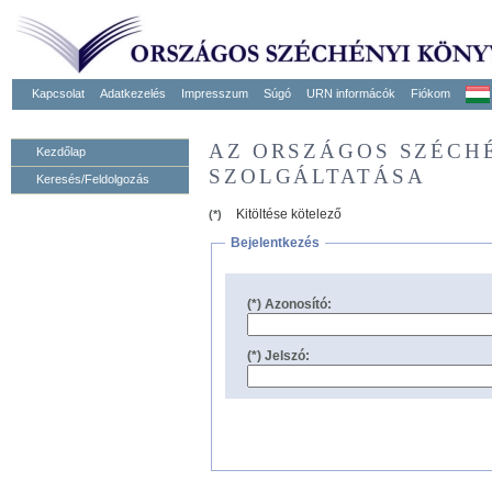
Kapcsolat
Adatkezelés
Impresszum
Súgó
URN informácók
Fiókom
AZ ORSZÁGOS SZÉCH
Kezdőlap
SZOLGÁLTATÁSA
Keresés/Feldolgozás
Kitöltése kötelező
(*)
Bejelentkezés
(*) Azonosító:
(*) Jelszó: