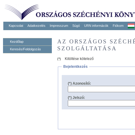
Kapcsolat
Adatkezelés
Impresszum
Súgó
URN informácók
Fiókom
AZ ORSZÁGOS SZÉCH
Kezdőlap
SZOLGÁLTATÁSA
Keresés/Feldolgozás
Kitöltése kötelező
(*)
Bejelentkezés
(*) Azonosító:
(*) Jelszó: