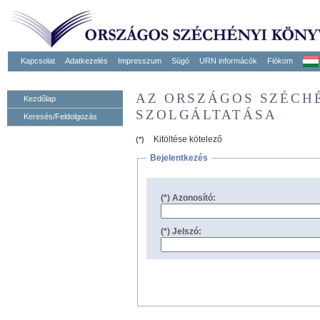
Kapcsolat
Adatkezelés
Impresszum
Súgó
URN informácók
Fiókom
AZ ORSZÁGOS SZÉCH
Kezdőlap
SZOLGÁLTATÁSA
Keresés/Feldolgozás
Kitöltése kötelező
(*)
Bejelentkezés
(*) Azonosító:
(*) Jelszó: