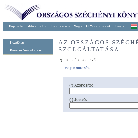
Kapcsolat
Adatkezelés
Impresszum
Súgó
URN informácók
Fiókom
AZ ORSZÁGOS SZÉCH
Kezdőlap
SZOLGÁLTATÁSA
Keresés/Feldolgozás
Kitöltése kötelező
(*)
Bejelentkezés
(*) Azonosító:
(*) Jelszó: