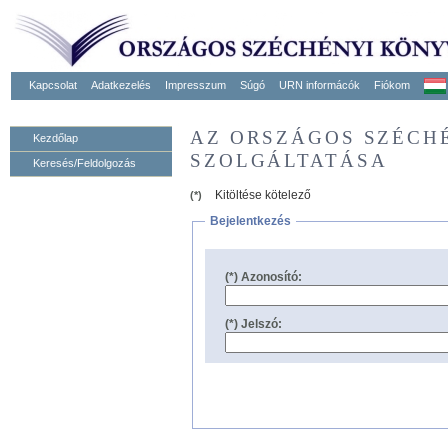
Kapcsolat
Adatkezelés
Impresszum
Súgó
URN informácók
Fiókom
AZ ORSZÁGOS SZÉCH
Kezdőlap
SZOLGÁLTATÁSA
Keresés/Feldolgozás
Kitöltése kötelező
(*)
Bejelentkezés
(*) Azonosító:
(*) Jelszó: