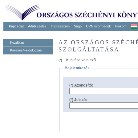
Kapcsolat
Adatkezelés
Impresszum
Súgó
URN informácók
Fiókom
AZ ORSZÁGOS SZÉCH
Kezdőlap
SZOLGÁLTATÁSA
Keresés/Feldolgozás
Kitöltése kötelező
(*)
Bejelentkezés
(*) Azonosító:
(*) Jelszó: