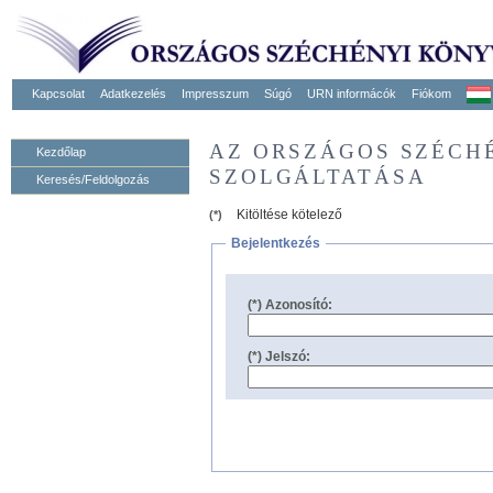
Kapcsolat
Adatkezelés
Impresszum
Súgó
URN informácók
Fiókom
AZ ORSZÁGOS SZÉCH
Kezdőlap
SZOLGÁLTATÁSA
Keresés/Feldolgozás
Kitöltése kötelező
(*)
Bejelentkezés
(*) Azonosító:
(*) Jelszó: