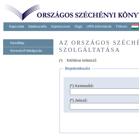
Kapcsolat
Adatkezelés
Impresszum
Súgó
URN informácók
Fiókom
AZ ORSZÁGOS SZÉCH
Kezdőlap
SZOLGÁLTATÁSA
Keresés/Feldolgozás
Kitöltése kötelező
(*)
Bejelentkezés
(*) Azonosító:
(*) Jelszó: