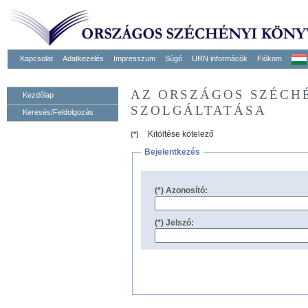
Kapcsolat
Adatkezelés
Impresszum
Súgó
URN informácók
Fiókom
AZ ORSZÁGOS SZÉCH
Kezdőlap
SZOLGÁLTATÁSA
Keresés/Feldolgozás
Kitöltése kötelező
(*)
Bejelentkezés
(*) Azonosító:
(*) Jelszó: