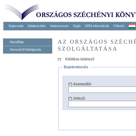
Kapcsolat
Adatkezelés
Impresszum
Súgó
URN informácók
Fiókom
AZ ORSZÁGOS SZÉCH
Kezdőlap
SZOLGÁLTATÁSA
Keresés/Feldolgozás
Kitöltése kötelező
(*)
Bejelentkezés
(*) Azonosító:
(*) Jelszó: