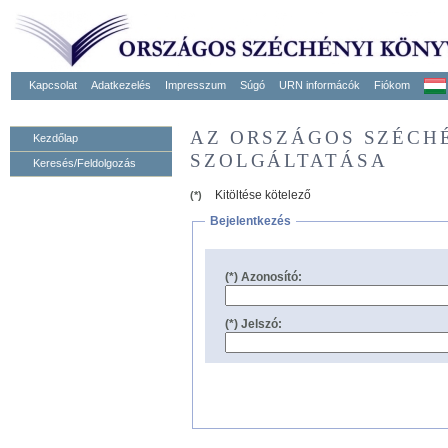
Kapcsolat
Adatkezelés
Impresszum
Súgó
URN informácók
Fiókom
AZ ORSZÁGOS SZÉCH
Kezdőlap
SZOLGÁLTATÁSA
Keresés/Feldolgozás
Kitöltése kötelező
(*)
Bejelentkezés
(*) Azonosító:
(*) Jelszó: