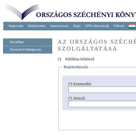
Kapcsolat
Adatkezelés
Impresszum
Súgó
URN informácók
Fiókom
AZ ORSZÁGOS SZÉCH
Kezdőlap
SZOLGÁLTATÁSA
Keresés/Feldolgozás
Kitöltése kötelező
(*)
Bejelentkezés
(*) Azonosító:
(*) Jelszó: