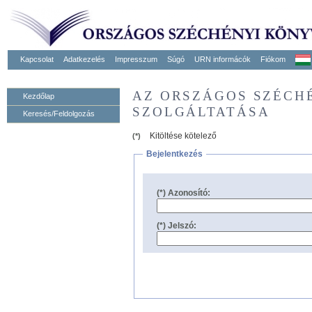
Kapcsolat
Adatkezelés
Impresszum
Súgó
URN informácók
Fiókom
AZ ORSZÁGOS SZÉCH
Kezdőlap
SZOLGÁLTATÁSA
Keresés/Feldolgozás
Kitöltése kötelező
(*)
Bejelentkezés
(*) Azonosító:
(*) Jelszó: