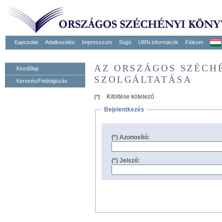
Kapcsolat
Adatkezelés
Impresszum
Súgó
URN informácók
Fiókom
AZ ORSZÁGOS SZÉCH
Kezdőlap
SZOLGÁLTATÁSA
Keresés/Feldolgozás
Kitöltése kötelező
(*)
Bejelentkezés
(*) Azonosító:
(*) Jelszó: