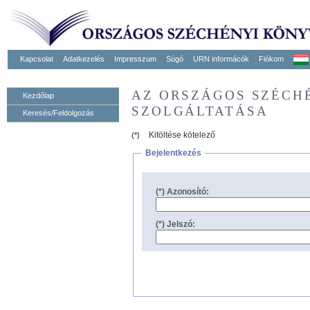
Kapcsolat
Adatkezelés
Impresszum
Súgó
URN informácók
Fiókom
AZ ORSZÁGOS SZÉCH
Kezdőlap
SZOLGÁLTATÁSA
Keresés/Feldolgozás
Kitöltése kötelező
(*)
Bejelentkezés
(*) Azonosító:
(*) Jelszó: