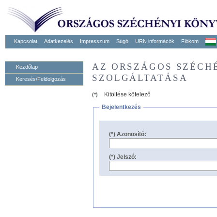
Kapcsolat
Adatkezelés
Impresszum
Súgó
URN informácók
Fiókom
AZ ORSZÁGOS SZÉCH
Kezdőlap
SZOLGÁLTATÁSA
Keresés/Feldolgozás
Kitöltése kötelező
(*)
Bejelentkezés
(*) Azonosító:
(*) Jelszó: