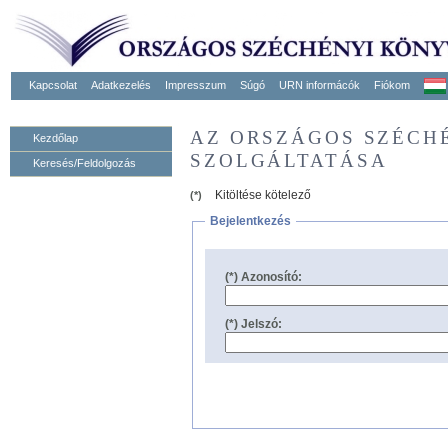
Kapcsolat
Adatkezelés
Impresszum
Súgó
URN informácók
Fiókom
AZ ORSZÁGOS SZÉCH
Kezdőlap
SZOLGÁLTATÁSA
Keresés/Feldolgozás
Kitöltése kötelező
(*)
Bejelentkezés
(*) Azonosító:
(*) Jelszó: