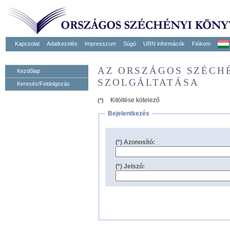
Kapcsolat
Adatkezelés
Impresszum
Súgó
URN informácók
Fiókom
AZ ORSZÁGOS SZÉCH
Kezdőlap
SZOLGÁLTATÁSA
Keresés/Feldolgozás
Kitöltése kötelező
(*)
Bejelentkezés
(*) Azonosító:
(*) Jelszó: