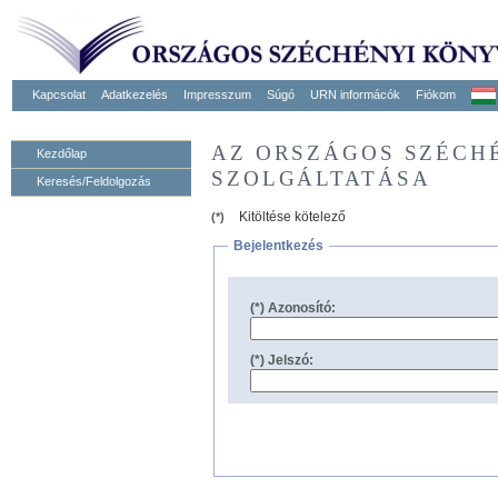
Kapcsolat
Adatkezelés
Impresszum
Súgó
URN informácók
Fiókom
AZ ORSZÁGOS SZÉCH
Kezdőlap
SZOLGÁLTATÁSA
Keresés/Feldolgozás
Kitöltése kötelező
(*)
Bejelentkezés
(*) Azonosító:
(*) Jelszó: